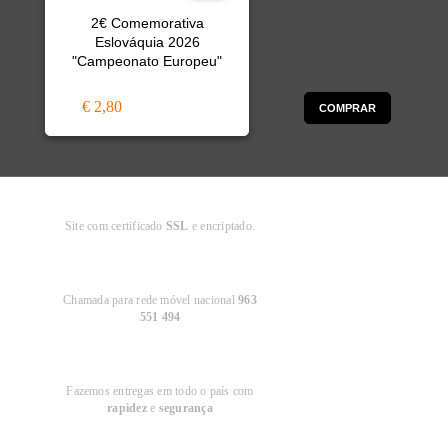
2€ Comemorativa
Eslováquia 2026
"Campeonato Europeu"
€ 2,80
COMPRAR
Compra
Segura
Site com certificado
SSL
e encriptado.
Apoio ao
Cliente
Chamada para rede móvel nacional
963
551 494
Entregas em
Portugal
Fazemos entregas em todo o país com
rapidez
e
segurança