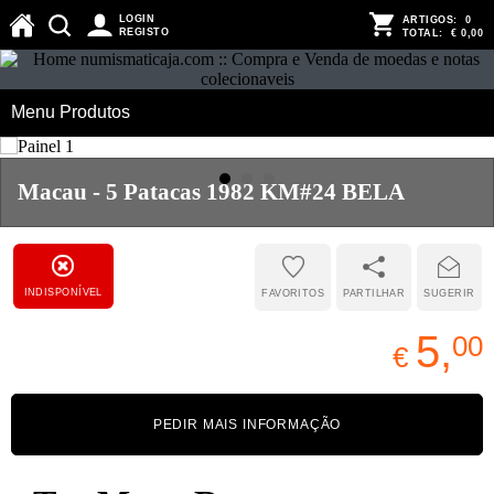
LOGIN
ARTIGOS:
0
REGISTO
TOTAL:
€ 0,00
Menu Produtos
Macau - 5 Patacas 1982 KM#24 BELA
INDISPONÍVEL
FAVORITOS
PARTILHAR
SUGERIR
5,
00
€
PEDIR MAIS INFORMAÇÃO