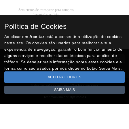
Recolha
Grátis
Sem custos de transporte para compras
levantadas na loja
Política de Cookies
Modos de
Pagamento
Multibanco, cartão de crédito, Paypal ou
Ao clicar em
Aceitar
está a consentir a utilização de cookies
transferência
neste site. Os cookies são usados para melhorar a sua
experiência de navegação, garantir o bom funcionamento de
alguns serviços e recolher dados técnicos para análise de
Termos e Condições
Quem Somos
Politica de Privacidade
tráfego. Se desejar mais informação sobre estes cookies e a
RAL
Livro Reclamações
forma como são usados por nós clique no botão Saiba Mais.
ACEITAR COOKIES
Todos os valores incluem IVA à taxa em vigor
SAIBA MAIS
Copyright © NUMISMATICAJA.com 2026
Desenvolvido por
Optimeios