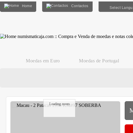
Home
Contactos
Select Lang
Moedas em Euro
Moedas de Portugal
Loading zoom
M