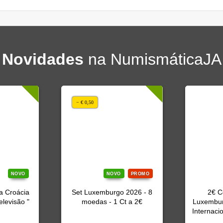
Novidades
na NumismáticaJA
− € 0,50
NOVO
NOVO
PROMO
a Croácia
Set Luxemburgo 2026 - 8
2€ C
elevisão "
moedas - 1 Ct a 2€
Luxembur
Internaci