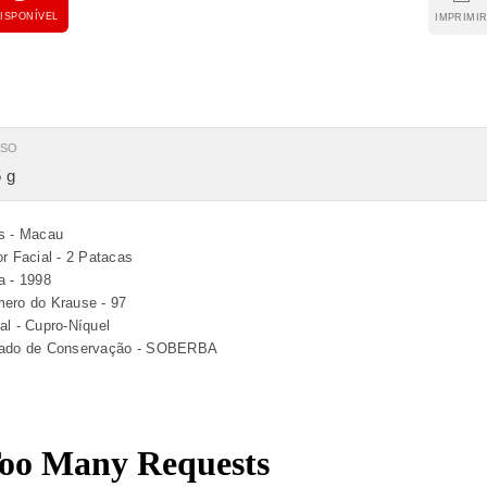
ISPONÍVEL
IMPRIMI
ESO
 g
s - Macau
or Facial - 2 Patacas
a - 1998
ero do Krause - 97
al - Cupro-Níquel
ado de Conservação - SOBERBA