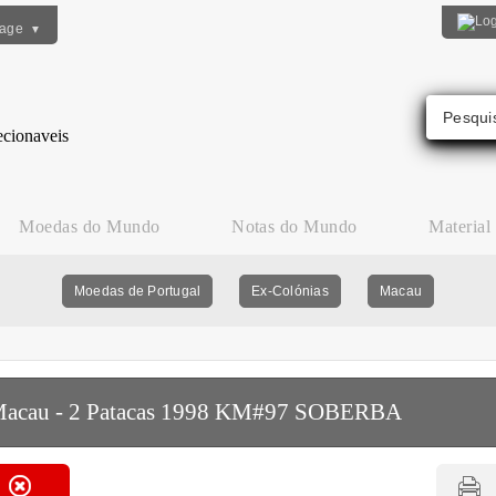
uage
▼
Moedas do Mundo
Notas do Mundo
Material
Moedas de Portugal
Ex-Colónias
Macau
acau - 2 Patacas 1998 KM#97 SOBERBA