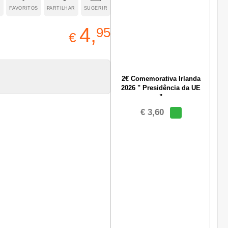
R
FAVORITOS
PARTILHAR
SUGERIR
4,
95
€
2€ Comemorativa Irlanda
2026 " Presidência da UE
"
€ 3,60