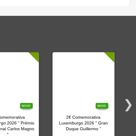
NOVO
NOVO
omemorativa
2€ Comemorativa
2
go 2026 " Prémio
Luxemburgo 2026 " Gran
onal Carlos Magno
Duque Guillermo "
"