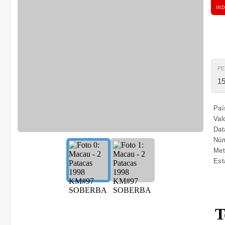
IND
P
15
Paí
Val
Dat
Núm
Met
Est