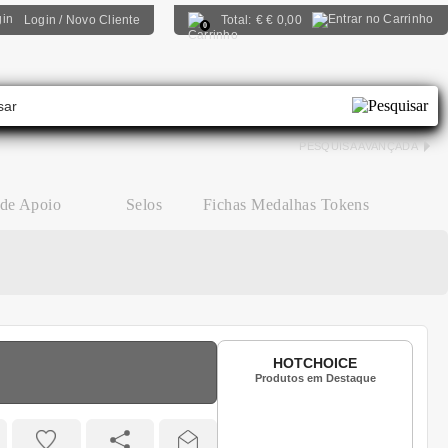
Login / Novo Cliente
Total:
€
€ 0,00
0
PESQUISA AVANÇADA
 de Apoio
Selos
Fichas Medalhas Tokens
HOTCHOICE
Produtos em Destaque