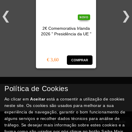
NOVO
2€ Comemorativa Irlanda
2026 " Presidência da UE "
€ 3,60
COMPRAR
Política de Cookies
Compra
Segura
Site com certificado
SSL
e
Ao clicar em
Aceitar
está a consentir a utilização de cookies
encriptado.
neste site. Os cookies são usados para melhorar a sua
experiência de navegação, garantir o bom funcionamento de
alguns serviços e recolher dados técnicos para análise de
Termos e Condições
Quem Somos
Politica de Privacidade
tráfego. Se desejar mais informação sobre estes cookies e a
RAL
Livro Reclamações
forma como são usados por nós clique no botão Saiba Mais.