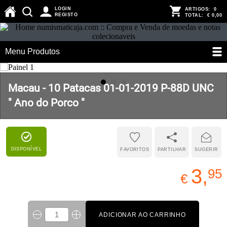
LOGIN
ARTIGOS:
0
REGISTO
TOTAL:
€ 0,00
Menu Produtos
Macau - 10 Patacas 01-01-2019 P-88D UNC
" Ano do Porco "
DISPONÍVEL
FAVORITOS
PARTILHAR
SUGERIR
3,
95
€
ADICIONAR AO CARRINHO