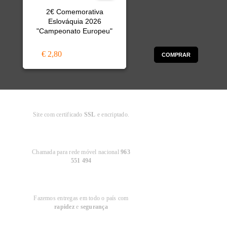
2€ Comemorativa
Eslováquia 2026
"Campeonato Europeu"
€ 2,80
COMPRAR
Compra
Segura
Site com certificado
SSL
e encriptado.
Apoio ao
Cliente
Chamada para rede móvel nacional
963
551 494
Entregas em
Portugal
Fazemos entregas em todo o país com
rapidez
e
segurança