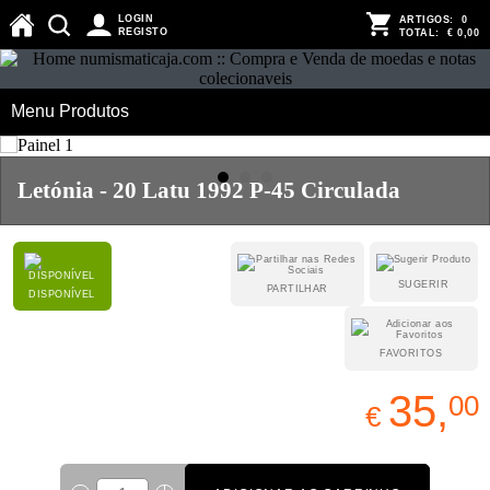
LOGIN
ARTIGOS:
0
REGISTO
TOTAL:
€ 0,00
Menu Produtos
Letónia - 20 Latu 1992 P-45 Circulada
SUGERIR
PARTILHAR
DISPONÍVEL
FAVORITOS
35,
00
€