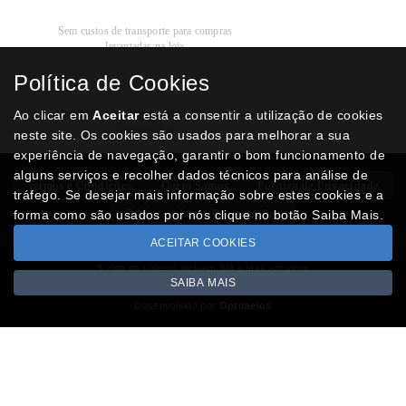
Recolha
Grátis
Sem custos de transporte para compras
levantadas na loja
Política de Cookies
Modos de
Pagamento
Multibanco, cartão de crédito, Paypal ou
Ao clicar em
Aceitar
está a consentir a utilização de cookies
transferência
neste site. Os cookies são usados para melhorar a sua
experiência de navegação, garantir o bom funcionamento de
alguns serviços e recolher dados técnicos para análise de
Termos e Condições
Quem Somos
Politica de Privacidade
tráfego. Se desejar mais informação sobre estes cookies e a
RAL
Livro Reclamações
forma como são usados por nós clique no botão Saiba Mais.
ACEITAR COOKIES
Todos os valores incluem IVA à taxa em vigor
SAIBA MAIS
Copyright © NUMISMATICAJA.com 2026
Desenvolvido por
Optimeios