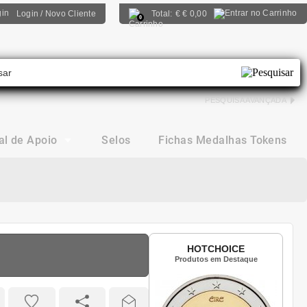
Login / Novo Cliente
Total:
€
€ 0,00
0
PESQUISA AVANÇADA
al de Apoio
Selos
Fichas Medalhas Tokens
HOTCHOICE
Produtos em Destaque