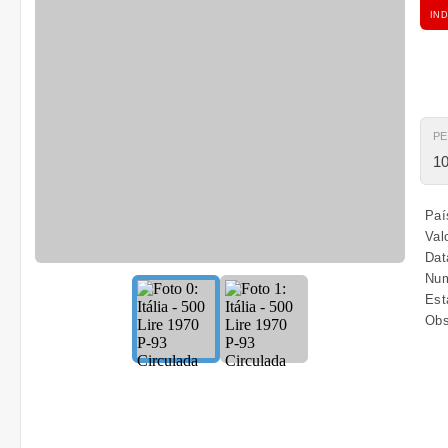
IND
P
10
País
Valo
Dat
Num
Est
Obs