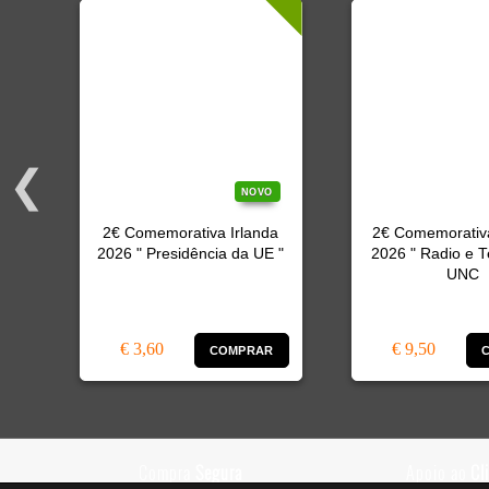
O
NOVO
2€ Comemorativa Irlanda
2€ Comemorativ
2026 " Presidência da UE "
2026 " Radio e T
"
UNC
€ 3,60
€ 9,50
R
COMPRAR
Compra
Segura
Apoio ao
Cl