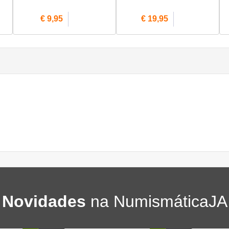
€ 9,95
€ 19,95
Novidades
na NumismáticaJA