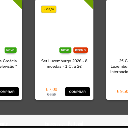
− € 0,50
NOVO
NOVO
PROMO
a Croácia
Set Luxemburgo 2026 - 8
2€ C
elevisão "
moedas - 1 Ct a 2€
Luxembur
Internaci
€ 7,00
€ 9,5
COMPRAR
COMPRAR
€ 7,50
iente
Entregas em
Portugal
Re