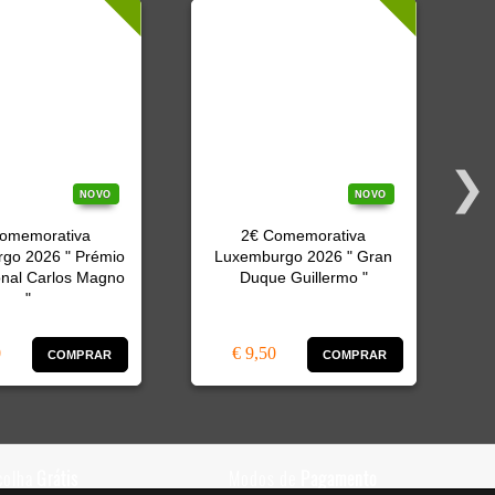
NOVO
NOVO
omemorativa
2€ Comemorativa
2
go 2026 " Prémio
Luxemburgo 2026 " Gran
onal Carlos Magno
Duque Guillermo "
"
0
€ 9,50
COMPRAR
COMPRAR
colha
Grátis
Modos de
Pagamento