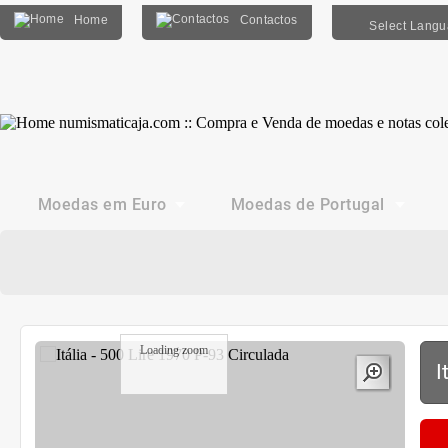
Home
Contactos
Select Lang
Moedas em Euro
Moedas de Portugal
Loading zoom
I