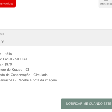
ISPONÍVEL
IMPRIMI
ESO
 g
 - Itália
r Facial - 500 Lire
a - 1970
ero do Krause - 93
ado de Conservação - Circulada
ervações - Recebe a nota da imagem