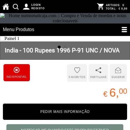
LOGIN
ARTIGOS:
0
REGISTO
TOTAL:
€ 0,00
Menu Produtos
India - 100 Rupees 1996 P-91 UNC / NOVA
INDISPONÍVEL
FAVORITOS
PARTILHAR
SUGERIR
6,
00
€
PEDIR MAIS INFORMAÇÃO