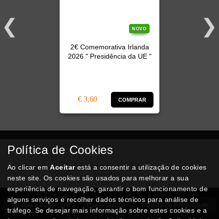
NOVO
2€ Comemorativa Irlanda
2026 " Presidência da UE "
€ 3,60
COMPRAR
Política de Cookies
Compra
Segura
Site com certificado
SSL
e
Ao clicar em
Aceitar
está a consentir a utilização de cookies
encriptado.
neste site. Os cookies são usados para melhorar a sua
experiência de navegação, garantir o bom funcionamento de
alguns serviços e recolher dados técnicos para análise de
Termos e Condições
Quem Somos
Politica de Privacidade
tráfego. Se desejar mais informação sobre estes cookies e a