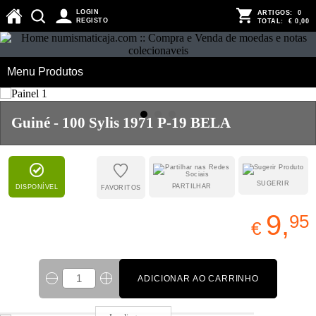
LOGIN
ARTIGOS:
0
REGISTO
TOTAL:
€ 0,00
Menu Produtos
Guiné - 100 Sylis 1971 P-19 BELA
SUGERIR
PARTILHAR
DISPONÍVEL
FAVORITOS
9,
95
€
ADICIONAR AO CARRINHO