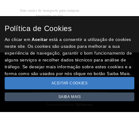
Recolha
Grátis
Sem custos de transporte para compras
levantadas na loja
Política de Cookies
Modos de
Pagamento
Multibanco, cartão de crédito, Paypal ou
Ao clicar em
Aceitar
está a consentir a utilização de cookies
transferência
neste site. Os cookies são usados para melhorar a sua
experiência de navegação, garantir o bom funcionamento de
alguns serviços e recolher dados técnicos para análise de
Termos e Condições
Quem Somos
Politica de Privacidade
tráfego. Se desejar mais informação sobre estes cookies e a
RAL
Livro Reclamações
forma como são usados por nós clique no botão Saiba Mais.
ACEITAR COOKIES
Todos os valores incluem IVA à taxa em vigor
SAIBA MAIS
Copyright © NUMISMATICAJA.com 2026
Desenvolvido por
Optimeios