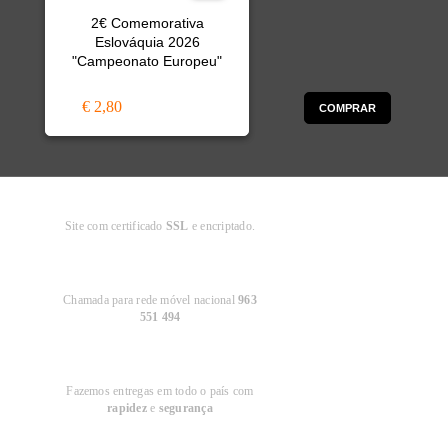
2€ Comemorativa
Eslováquia 2026
"Campeonato Europeu"
€ 2,80
COMPRAR
Compra
Segura
Site com certificado
SSL
e encriptado.
Apoio ao
Cliente
Chamada para rede móvel nacional
963
551 494
Entregas em
Portugal
Fazemos entregas em todo o país com
rapidez
e
segurança