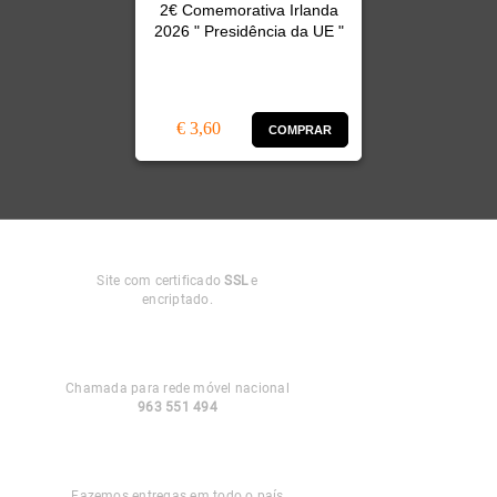
2€ Comemorativa Irlanda
2026 " Presidência da UE "
€ 3,60
COMPRAR
Compra
Segura
Site com certificado
SSL
e
encriptado.
Apoio ao
Cliente
Chamada para rede móvel nacional
963 551 494
Entregas em
Portugal
Fazemos entregas em todo o país