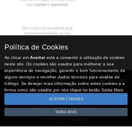
com
rapidez
e
segurança
Recolha
Grátis
Sem custos de transporte para
compras levantadas na loja
Política de Cookies
Modos de
Pagamento
Multibanco, cartão de crédito, Paypal
Ao clicar em
Aceitar
está a consentir a utilização de cookies
ou transferência
neste site. Os cookies são usados para melhorar a sua
experiência de navegação, garantir o bom funcionamento de
alguns serviços e recolher dados técnicos para análise de
Termos e Condições
Quem Somos
Politica de Privacidade
tráfego. Se desejar mais informação sobre estes cookies e a
RAL
Livro Reclamações
forma como são usados por nós clique no botão Saiba Mais.
ACEITAR COOKIES
Todos os valores incluem IVA à taxa em vigor
SAIBA MAIS
Copyright © NUMISMATICAJA.com 2026
Desenvolvido por
Optimeios