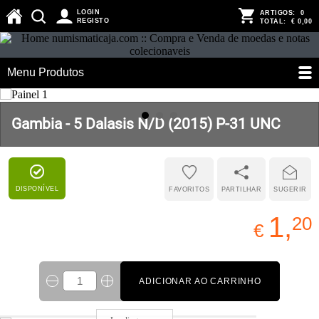
LOGIN
ARTIGOS:
0
REGISTO
TOTAL:
€ 0,00
Menu Produtos
Gambia - 5 Dalasis N/D (2015) P-31 UNC
DISPONÍVEL
FAVORITOS
PARTILHAR
SUGERIR
1,
20
€
ADICIONAR AO CARRINHO