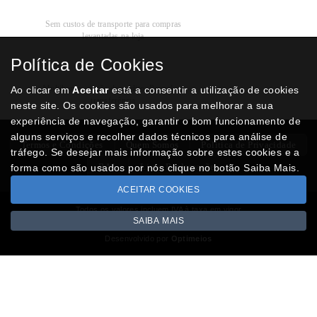
Recolha
Grátis
Sem custos de transporte para compras
levantadas na loja
Política de Cookies
Modos de
Pagamento
Multibanco, cartão de crédito, Paypal ou
Ao clicar em
Aceitar
está a consentir a utilização de cookies
transferência
neste site. Os cookies são usados para melhorar a sua
experiência de navegação, garantir o bom funcionamento de
alguns serviços e recolher dados técnicos para análise de
Termos e Condições
Quem Somos
Politica de Privacidade
tráfego. Se desejar mais informação sobre estes cookies e a
RAL
Livro Reclamações
forma como são usados por nós clique no botão Saiba Mais.
ACEITAR COOKIES
Todos os valores incluem IVA à taxa em vigor
SAIBA MAIS
Copyright © NUMISMATICAJA.com 2026
Desenvolvido por
Optimeios