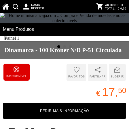
LOGIN
ARTIGOS:
0
REGISTO
TOTAL:
€ 0,00
Menu Produtos
Dinamarca - 100 Kroner N/D P-51 Circulada
INDISPONÍVEL
FAVORITOS
PARTILHAR
SUGERIR
17,
50
€
PEDIR MAIS INFORMAÇÃO