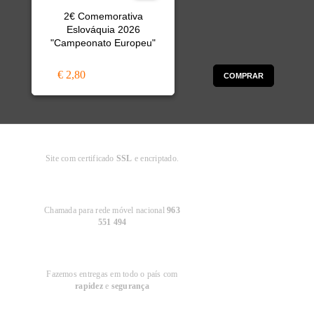
2€ Comemorativa
Eslováquia 2026
"Campeonato Europeu"
€ 2,80
COMPRAR
Compra
Segura
Site com certificado
SSL
e encriptado.
Apoio ao
Cliente
Chamada para rede móvel nacional
963
551 494
Entregas em
Portugal
Fazemos entregas em todo o país com
rapidez
e
segurança