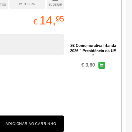
PARTILHAR
ITOS
SUGERIR
14,
95
€
2€ Comemorativa Irlanda
2026 " Presidência da UE
"
€ 3,60
ADICIONAR AO CARRINHO