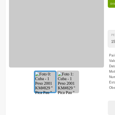
DI
P
15
Paí
Val
Dat
Mot
Num
Est
Obs