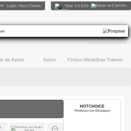
Login / Novo Cliente
Total:
€
€ 0,00
0
PESQUISA AVANÇADA
al de Apoio
Selos
Fichas Medalhas Tokens
HOTCHOICE
Produtos em Destaque