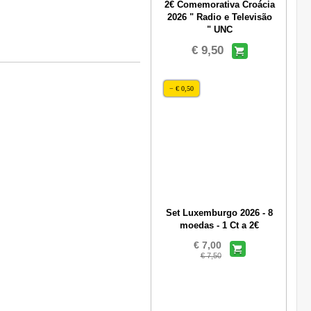
2€ Comemorativa Croácia
2026 " Radio e Televisão
" UNC
€ 9,50
− € 0,50
Set Luxemburgo 2026 - 8
moedas - 1 Ct a 2€
€ 7,00
€ 7,50