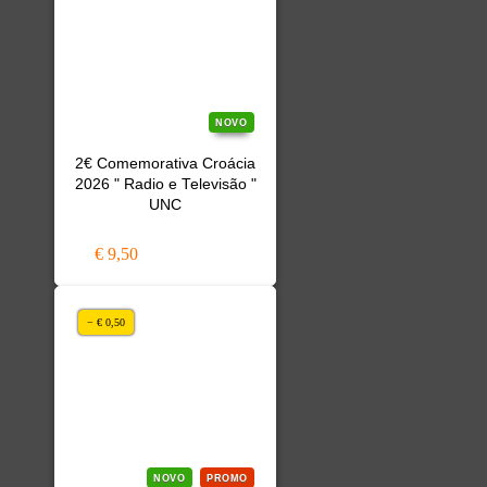
NOVO
2€ Comemorativa Croácia
2026 " Radio e Televisão "
UNC
€ 9,50
− € 0,50
NOVO
PROMO