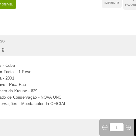
IMPRIMIR
SPONÍVEL
FAVOR
ESO
 g
s - Cuba
or Facial - 1 Peso
a - 2001
ivo - Pica Pau
ero do Krause - 829
ado de Conservação - NOVA UNC
ervações - Moeda colorida OFICIAL