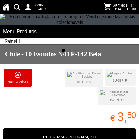
LOGIN
ARTIGOS:
0
REGISTO
TOTAL:
€ 0,00
Menu Produtos
Chile - 10 Escudos N/D P-142 Bela
SUGERIR
PARTILHAR
INDISPONÍVEL
FAVORITOS
3,
50
€
PEDIR MAIS INFORMAÇÃO