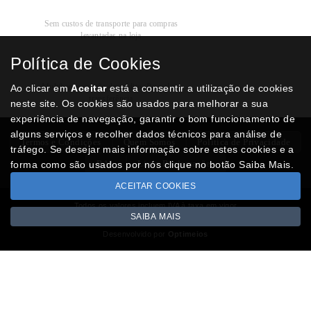
Recolha
Grátis
Sem custos de transporte para compras
levantadas na loja
Política de Cookies
Modos de
Pagamento
Multibanco, cartão de crédito, Paypal ou
Ao clicar em
Aceitar
está a consentir a utilização de cookies
transferência
neste site. Os cookies são usados para melhorar a sua
experiência de navegação, garantir o bom funcionamento de
alguns serviços e recolher dados técnicos para análise de
Termos e Condições
Quem Somos
Politica de Privacidade
tráfego. Se desejar mais informação sobre estes cookies e a
RAL
Livro Reclamações
forma como são usados por nós clique no botão Saiba Mais.
ACEITAR COOKIES
Todos os valores incluem IVA à taxa em vigor
SAIBA MAIS
Copyright © NUMISMATICAJA.com 2026
Desenvolvido por
Optimeios