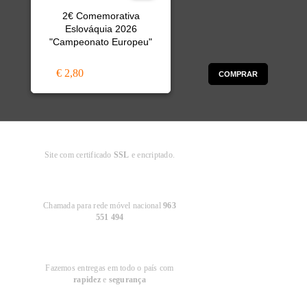
2€ Comemorativa
Eslováquia 2026
"Campeonato Europeu"
€ 2,80
COMPRAR
Compra
Segura
Site com certificado
SSL
e encriptado.
Apoio ao
Cliente
Chamada para rede móvel nacional
963
551 494
Entregas em
Portugal
Fazemos entregas em todo o país com
rapidez
e
segurança