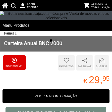
LOGIN
ARTIGOS:
0
REGISTO
TOTAL:
€ 0,00
Menu Produtos
Carteira Anual BNC 2000
INDISPONÍVEL
FAVORITOS
PARTILHAR
SUGERIR
29,
95
€
PEDIR MAIS INFORMAÇÃO