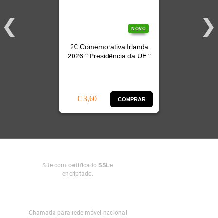
NOVO
2€ Comemorativa Irlanda
2026 " Presidência da UE "
€ 3,60
COMPRAR
Compra
Segura
Site com certificado
SSL
e
encriptado.
Apoio ao
Cliente
Chamada para rede móvel nacional