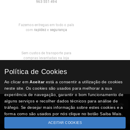
963 551 494
Entregas em
Portugal
Fazemos entregas em todo o país
com
rapidez
e
segurança
Recolha
Grátis
Sem custos de transporte para
compras levantadas na loja
Política de Cookies
Modos de
Pagamento
Multibanco, cartão de crédito, Paypal
Ao clicar em
Aceitar
está a consentir a utilização de cookies
ou transferência
neste site. Os cookies são usados para melhorar a sua
experiência de navegação, garantir o bom funcionamento de
alguns serviços e recolher dados técnicos para análise de
Termos e Condições
Quem Somos
Politica de Privacidade
tráfego. Se desejar mais informação sobre estes cookies e a
RAL
Livro Reclamações
forma como são usados por nós clique no botão Saiba Mais.
ACEITAR COOKIES