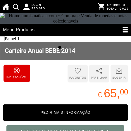
LOGIN
ARTIGOS:
0
REGISTO
TOTAL:
€ 0,00
Menu Produtos
Carteira Anual BEBE 2014
INDISPONÍVEL
FAVORITOS
PARTILHAR
SUGERIR
65,
00
€
PEDIR MAIS INFORMAÇÃO