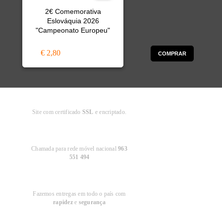
2€ Comemorativa
Eslováquia 2026
"Campeonato Europeu"
€ 2,80
COMPRAR
Compra
Segura
Site com certificado
SSL
e encriptado.
Apoio ao
Cliente
Chamada para rede móvel nacional
963
551 494
Entregas em
Portugal
Fazemos entregas em todo o país com
rapidez
e
segurança