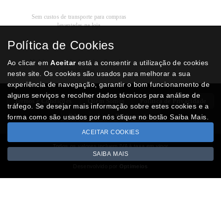
Recolha
Grátis
Sem custos de transporte para compras
levantadas na loja
Política de Cookies
Modos de
Pagamento
Multibanco, cartão de crédito, Paypal ou
Ao clicar em
Aceitar
está a consentir a utilização de cookies
transferência
neste site. Os cookies são usados para melhorar a sua
experiência de navegação, garantir o bom funcionamento de
alguns serviços e recolher dados técnicos para análise de
Termos e Condições
Quem Somos
Politica de Privacidade
tráfego. Se desejar mais informação sobre estes cookies e a
RAL
Livro Reclamações
forma como são usados por nós clique no botão Saiba Mais.
ACEITAR COOKIES
Todos os valores incluem IVA à taxa em vigor
SAIBA MAIS
Copyright © NUMISMATICAJA.com 2026
Desenvolvido por
Optimeios