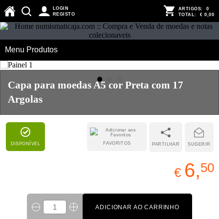
LOGIN
ARTIGOS:
0
REGISTO
TOTAL:
€ 0,00
Menu Produtos
Capa para moedas A5 cor Preta com 17
Argolas
FAVORITOS
DISPONÍVEL
PARTILHAR
SUGERIR
6,
50
€
ADICIONAR AO CARRINHO