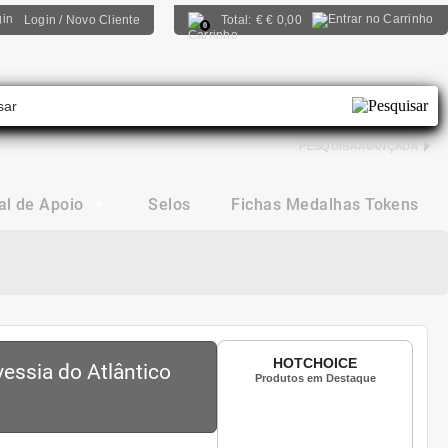
Login / Novo Cliente
Total:
€
€ 0,00
0
PESQUISA AVANÇADA
al de Apoio
Selos
Fichas Medalhas Tokens
HOTCHOICE
essia do Atlântico
Produtos em Destaque