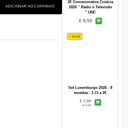
2€ Comemorativa Croácia
ADICIONAR AO CARRINHO
2026 " Radio e Televisão
" UNC
€ 9,50
− € 0,50
Set Luxemburgo 2026 - 8
moedas - 1 Ct a 2€
€ 7,00
€ 7,50