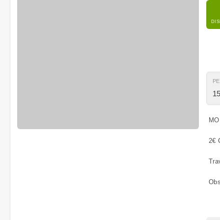
DI
P
15
MO
2€ 
Tra
Obs