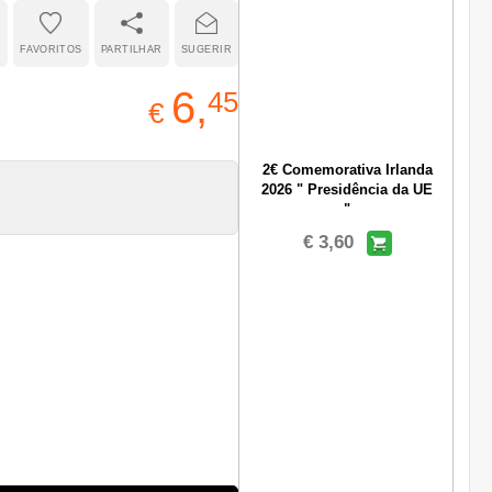
R
FAVORITOS
PARTILHAR
SUGERIR
6,
45
€
2€ Comemorativa Irlanda
2026 " Presidência da UE
"
€ 3,60