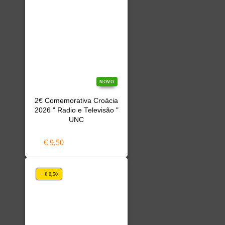
NOVO
2€ Comemorativa Croácia
2026 " Radio e Televisão "
UNC
€ 9,50
− € 0,50