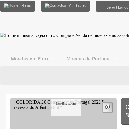
Home
Contactos
Select Lang
Moedas em Euro
Moedas de Portugal
Loading zoom
C
S