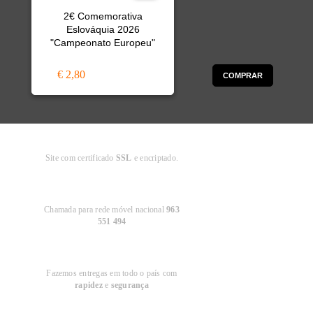
2€ Comemorativa
Eslováquia 2026
"Campeonato Europeu"
€ 2,80
COMPRAR
Compra
Segura
Site com certificado
SSL
e encriptado.
Apoio ao
Cliente
Chamada para rede móvel nacional
963
551 494
Entregas em
Portugal
Fazemos entregas em todo o país com
rapidez
e
segurança