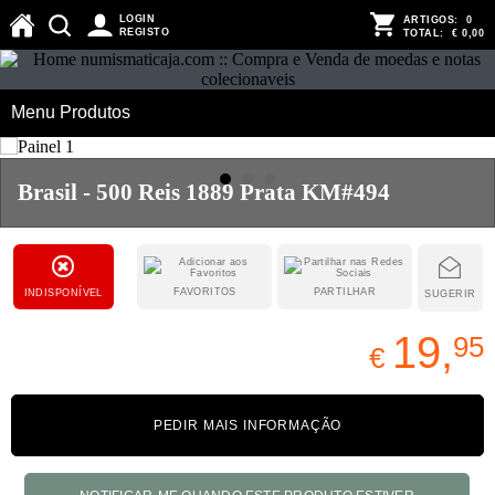
LOGIN
ARTIGOS:
0
REGISTO
TOTAL:
€ 0,00
Menu Produtos
Brasil - 500 Reis 1889 Prata KM#494
FAVORITOS
PARTILHAR
INDISPONÍVEL
SUGERIR
19,
95
€
PEDIR MAIS INFORMAÇÃO