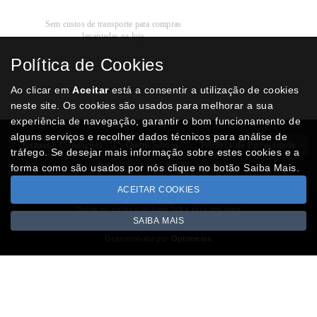
Recolha
Grátis
Sem custos de transporte para compras
levantadas na loja
Política de Cookies
Modos de
Pagamento
Multibanco, cartão de crédito, Paypal ou
Ao clicar em
Aceitar
está a consentir a utilização de cookies
transferência
neste site. Os cookies são usados para melhorar a sua
experiência de navegação, garantir o bom funcionamento de
alguns serviços e recolher dados técnicos para análise de
Termos e Condições
Quem Somos
Politica de Privacidade
tráfego. Se desejar mais informação sobre estes cookies e a
RAL
Livro Reclamações
forma como são usados por nós clique no botão Saiba Mais.
ACEITAR COOKIES
Todos os valores incluem IVA à taxa em vigor
SAIBA MAIS
Copyright © NUMISMATICAJA.com 2026
Desenvolvido por
Optimeios