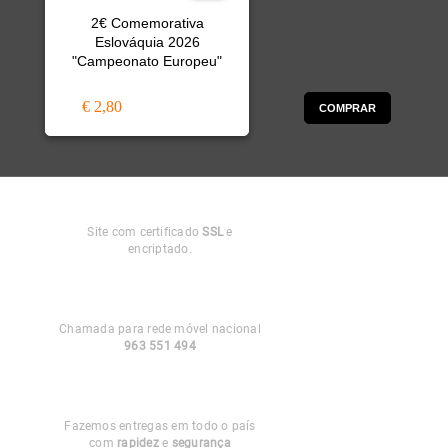
2€ Comemorativa
Eslováquia 2026
"Campeonato Europeu"
€ 2,80
COMPRAR
Compra
Segura
Site com certificado
SSL
e
encriptado.
Apoio ao
Cliente
Chamada para rede móvel nacional
963 551 494
Entregas em
Portugal
Fazemos entregas em todo o país
com
rapidez
e
segurança