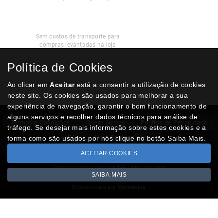
Recolha
Grátis
Sem custos de transporte para
compras levantadas na loja
Política de Cookies
Modos de
Pagamento
Multibanco, cartão de crédito, Paypal
Ao clicar em
Aceitar
está a consentir a utilização de cookies
ou transferência
neste site. Os cookies são usados para melhorar a sua
experiência de navegação, garantir o bom funcionamento de
alguns serviços e recolher dados técnicos para análise de
Termos e Condições
Quem Somos
Politica de Privacidade
tráfego. Se desejar mais informação sobre estes cookies e a
RAL
Livro Reclamações
forma como são usados por nós clique no botão Saiba Mais.
ACEITAR COOKIES
Todos os valores incluem IVA à taxa em vigor
SAIBA MAIS
Copyright © NUMISMATICAJA.com 2026
Desenvolvido por
Optimeios