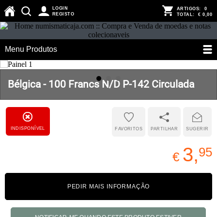
LOGIN
ARTIGOS:
0
REGISTO
TOTAL:
€ 0,00
Menu Produtos
Bélgica - 100 Francs N/D P-142 Circulada
INDISPONÍVEL
FAVORITOS
PARTILHAR
SUGERIR
3,
95
€
PEDIR MAIS INFORMAÇÃO