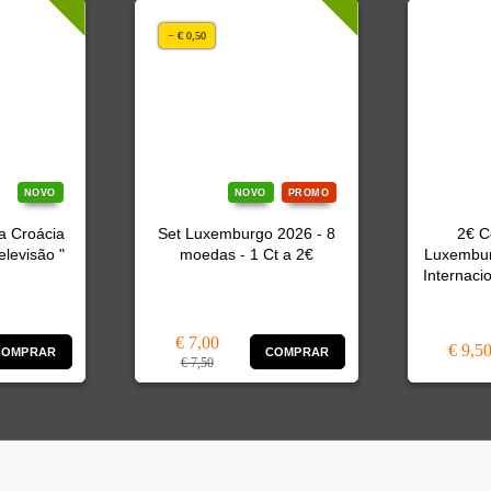
− € 0,50
NOVO
NOVO
PROMO
a Croácia
Set Luxemburgo 2026 - 8
2€ C
elevisão "
moedas - 1 Ct a 2€
Luxembur
Internaci
€ 7,00
€ 9,5
COMPRAR
COMPRAR
€ 7,50