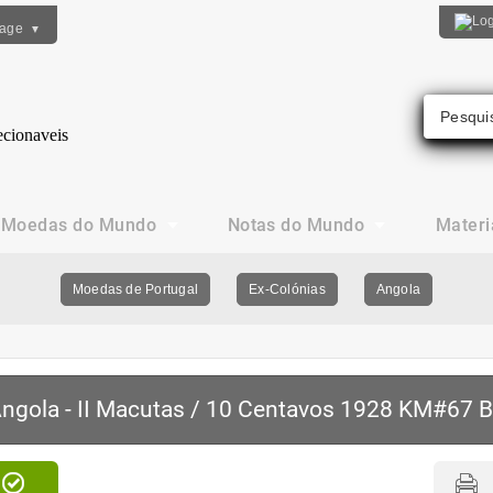
uage
▼
Moedas do Mundo
Notas do Mundo
Materi
Moedas de Portugal
Ex-Colónias
Angola
ngola - II Macutas / 10 Centavos 1928 KM#67 B