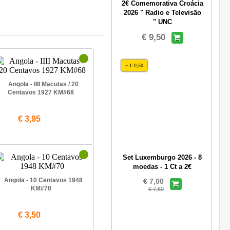
2€ Comemorativa Croácia
2026 " Radio e Televisão
" UNC
€ 9,50
− € 0,50
Angola - IIII Macutas / 20
Centavos 1927 KM#68
€ 3,95
Set Luxemburgo 2026 - 8
moedas - 1 Ct a 2€
Angola - 10 Centavos 1948
€ 7,00
KM#70
€ 7,50
€ 3,50