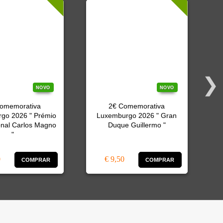
NOVO
NOVO
omemorativa
2€ Comemorativa
2
go 2026 " Prémio
Luxemburgo 2026 " Gran
onal Carlos Magno
Duque Guillermo "
"
0
€ 9,50
COMPRAR
COMPRAR