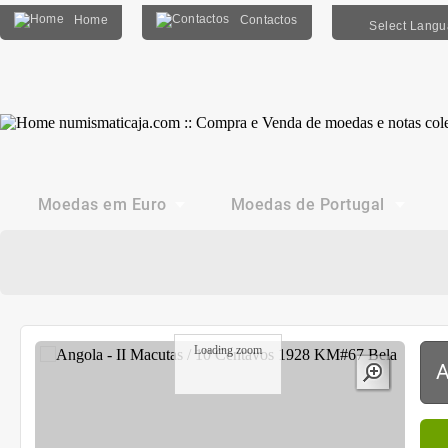
Home
Contactos
Select Lang
Moedas em Euro
Moedas de Portugal
Loading zoom
A