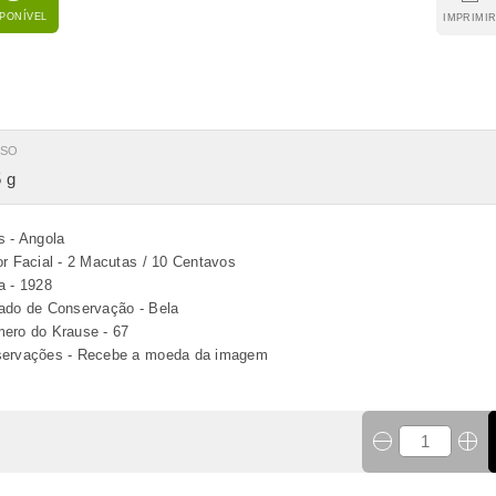
SPONÍVEL
IMPRIMI
ESO
 g
s - Angola
or Facial - 2 Macutas / 10 Centavos
a - 1928
ado de Conservação - Bela
ero do Krause - 67
ervações - Recebe a moeda da imagem