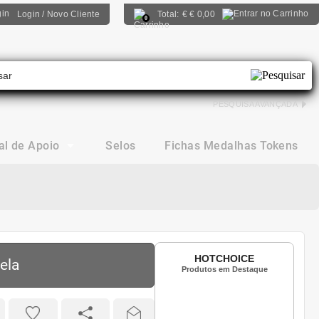
Login / Novo Cliente
Total:
€
€ 0,00
0
PESQUISA AVANÇADA
al de Apoio
Selos
Fichas Medalhas Tokens
HOTCHOICE
ela
Produtos em Destaque