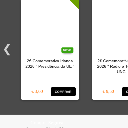
O
NOVO
2€ Comemorativa Irlanda
2€ Comemorativ
2026 " Presidência da UE "
2026 " Radio e T
"
UNC
€ 3,60
€ 9,50
R
COMPRAR
Compra
Segura