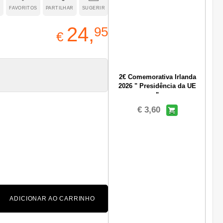
R
FAVORITOS
PARTILHAR
SUGERIR
24,
95
€
2€ Comemorativa Irlanda
2026 " Presidência da UE
"
€ 3,60
ADICIONAR AO CARRINHO