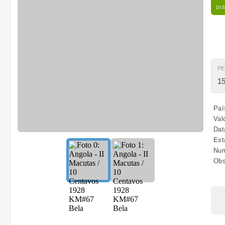
DI
P
15
Paí
Val
Dat
Est
Num
Obs