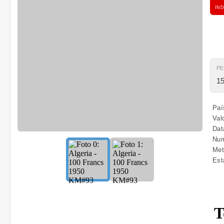
IND
P
15
Paí
Val
Dat
Num
Met
Est