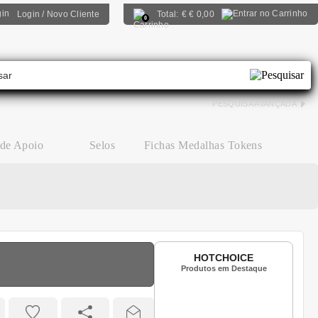
Login / Novo Cliente
Total:
€
€ 0,00
0
PESQUISA AVANÇADA
 de Apoio
Selos
Fichas Medalhas Tokens
HOTCHOICE
Produtos em Destaque