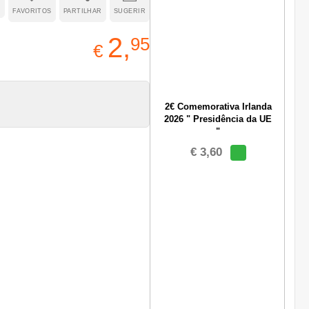
FAVORITOS
PARTILHAR
SUGERIR
2,
95
€
2€ Comemorativa Irlanda
2026 " Presidência da UE
"
€ 3,60