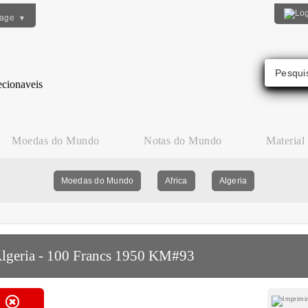
uage
▼
Moedas do Mundo
Notas do Mundo
Material
Moedas do Mundo
Africa
Algeria
lgeria - 100 Francs 1950 KM#93