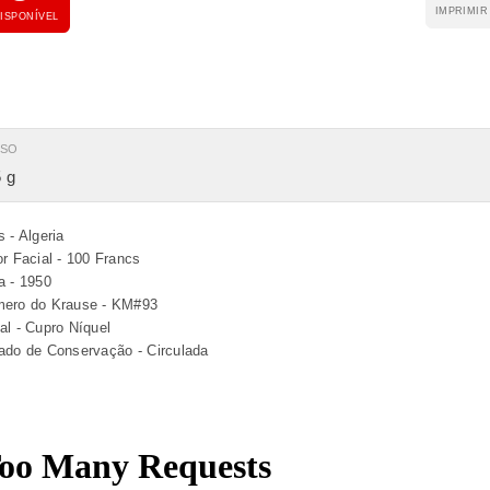
IMPRIMIR
ISPONÍVEL
ESO
 g
s - Algeria
or Facial - 100 Francs
a - 1950
ero do Krause - KM#93
al - Cupro Níquel
ado de Conservação - Circulada