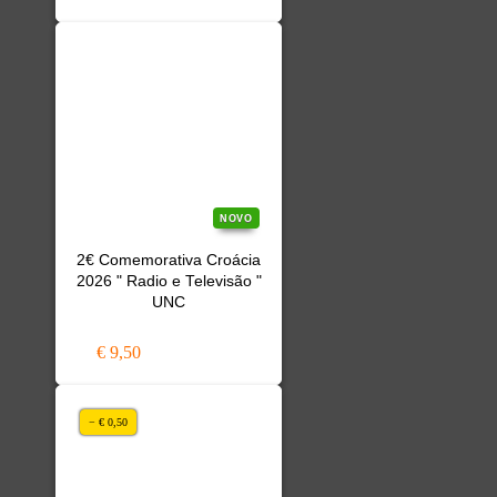
NOVO
2€ Comemorativa Croácia
2026 " Radio e Televisão "
UNC
€ 9,50
− € 0,50