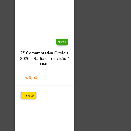
NOVO
2€ Comemorativa Croácia
2026 " Radio e Televisão "
UNC
€ 9,50
− € 0,50