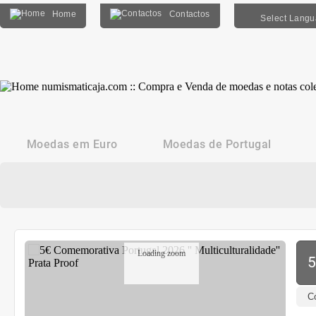
Home
Contactos
Select Lang
Moedas em Euro
Moedas de Portugal
Loading zoom
5
C