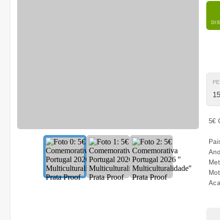
DI
P
15
5€ 
Pai
Ano
Met
Mot
Aca