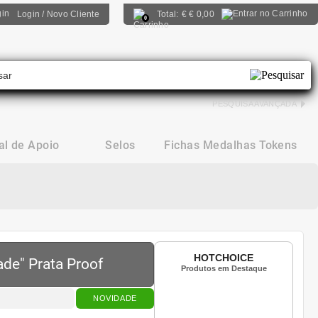
Login / Novo Cliente
Total:
€
€ 0,00
0
PESQUISA AVANÇADA
al de Apoio
Selos
Fichas Medalhas Tokens
HOTCHOICE
ade" Prata Proof
Produtos em Destaque
NOVIDADE