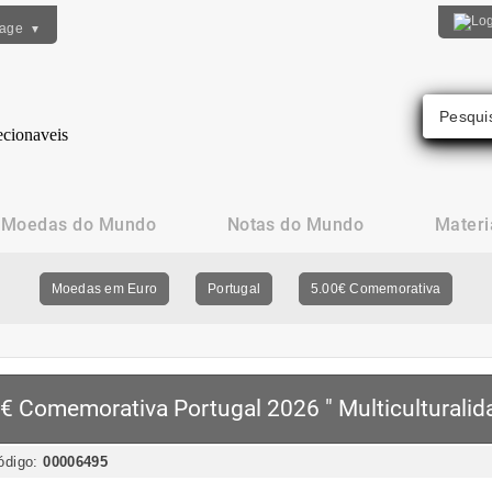
uage
▼
Moedas do Mundo
Notas do Mundo
Materi
Moedas em Euro
Portugal
5.00€ Comemorativa
€ Comemorativa Portugal 2026 " Multiculturalid
ódigo:
00006495