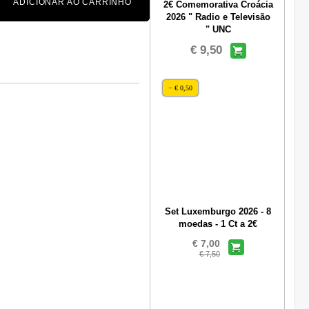
ADICIONAR AO CARRINHO
2€ Comemorativa Croácia
2026 " Radio e Televisão
" UNC
€ 9,50
− € 0,50
Set Luxemburgo 2026 - 8
moedas - 1 Ct a 2€
€ 7,00
€ 7,50