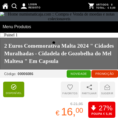
LOGIN
ARTIGOS:
0
REGISTO
TOTAL:
€ 0,00
Menu Produtos
2 Euros Comemorativa Malta 2024 " Cidades
Muralhadas - Cidadela de Gozobelha do Mel
Maltesa " Em Capsula
Código:
00006086
NOVIDADE
PROMOÇÃO
DISPONÍVEL
FAVORITOS
PARTILHAR
SUGERIR
€ 21,95
27%
16,
00
€
POUPA € 5,95