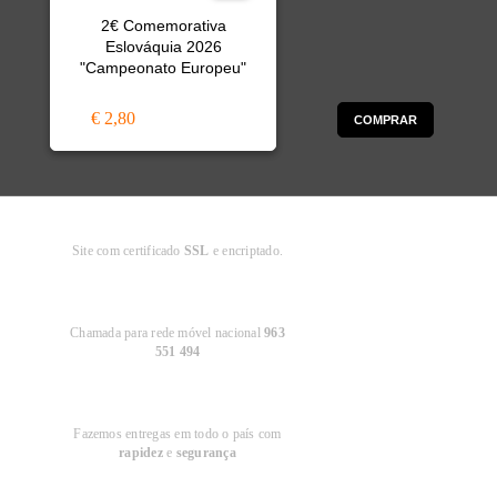
2€ Comemorativa
Eslováquia 2026
"Campeonato Europeu"
€ 2,80
COMPRAR
Compra
Segura
Site com certificado
SSL
e encriptado.
Apoio ao
Cliente
Chamada para rede móvel nacional
963
551 494
Entregas em
Portugal
Fazemos entregas em todo o país com
rapidez
e
segurança