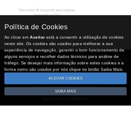
Recolha
Grátis
Sem custos de transporte para compras
levantadas na loja
Política de Cookies
Modos de
Pagamento
Multibanco, cartão de crédito, Paypal ou
Ao clicar em
Aceitar
está a consentir a utilização de cookies
transferência
neste site. Os cookies são usados para melhorar a sua
experiência de navegação, garantir o bom funcionamento de
alguns serviços e recolher dados técnicos para análise de
Termos e Condições
Quem Somos
Politica de Privacidade
tráfego. Se desejar mais informação sobre estes cookies e a
RAL
Livro Reclamações
forma como são usados por nós clique no botão Saiba Mais.
ACEITAR COOKIES
Todos os valores incluem IVA à taxa em vigor
SAIBA MAIS
Copyright © NUMISMATICAJA.com 2026
Desenvolvido por
Optimeios