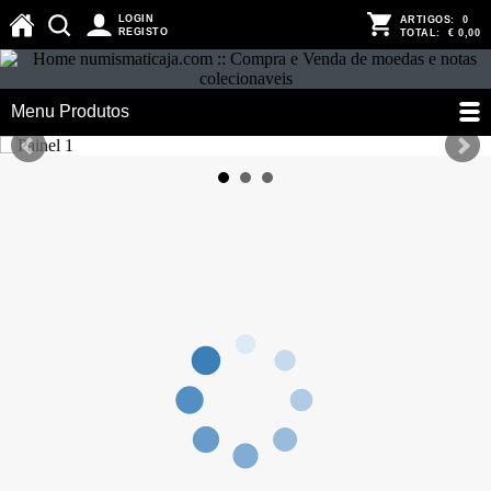
LOGIN
ARTIGOS:
0
REGISTO
TOTAL:
€ 0,00
Menu Produtos