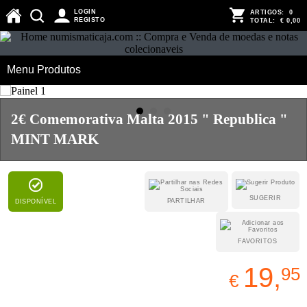
LOGIN
ARTIGOS:
0
REGISTO
TOTAL:
€ 0,00
Menu Produtos
2€ Comemorativa Malta 2015 " Republica "
MINT MARK
SUGERIR
PARTILHAR
DISPONÍVEL
FAVORITOS
19,
95
€