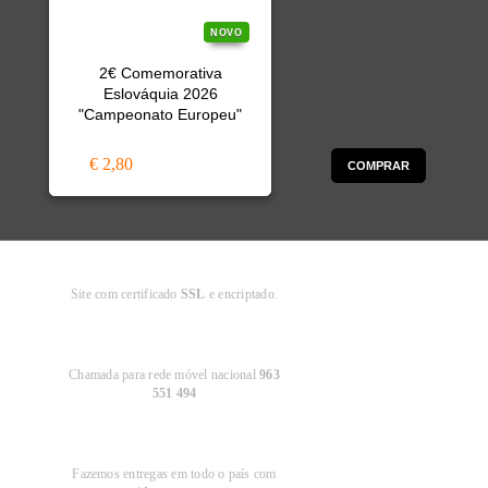
NOVO
2€ Comemorativa
Eslováquia 2026
"Campeonato Europeu"
€ 2,80
COMPRAR
Compra
Segura
Site com certificado
SSL
e encriptado.
Apoio ao
Cliente
Chamada para rede móvel nacional
963
551 494
Entregas em
Portugal
Fazemos entregas em todo o país com