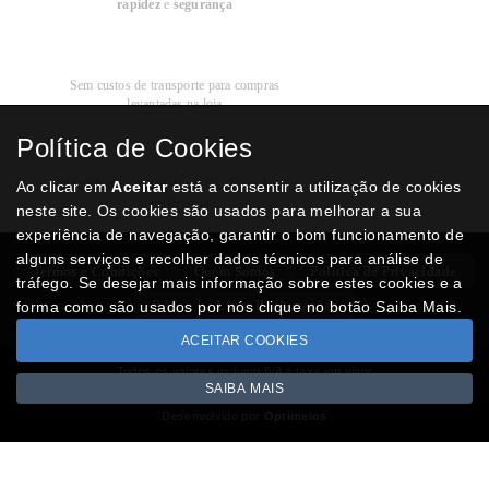
rapidez
e
segurança
Recolha
Grátis
Sem custos de transporte para compras
levantadas na loja
Política de Cookies
Modos de
Pagamento
Multibanco, cartão de crédito, Paypal ou
Ao clicar em
Aceitar
está a consentir a utilização de cookies
transferência
neste site. Os cookies são usados para melhorar a sua
experiência de navegação, garantir o bom funcionamento de
alguns serviços e recolher dados técnicos para análise de
Termos e Condições
Quem Somos
Politica de Privacidade
tráfego. Se desejar mais informação sobre estes cookies e a
RAL
Livro Reclamações
forma como são usados por nós clique no botão Saiba Mais.
ACEITAR COOKIES
Todos os valores incluem IVA à taxa em vigor
SAIBA MAIS
Copyright © NUMISMATICAJA.com 2026
Desenvolvido por
Optimeios