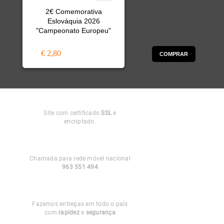
2€ Comemorativa
Eslováquia 2026
"Campeonato Europeu"
€ 2,80
COMPRAR
Compra
Segura
Site com certificado
SSL
e
encriptado.
Apoio ao
Cliente
Chamada para rede móvel nacional
963 551 494
Entregas em
Portugal
Fazemos entregas em todo o país
com
rapidez
e
segurança