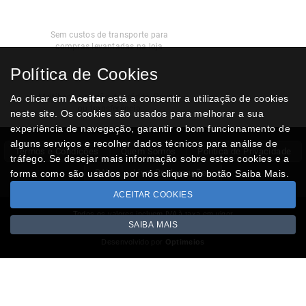
Recolha
Grátis
Sem custos de transporte para
compras levantadas na loja
Política de Cookies
Modos de
Pagamento
Multibanco, cartão de crédito, Paypal
Ao clicar em
Aceitar
está a consentir a utilização de cookies
ou transferência
neste site. Os cookies são usados para melhorar a sua
experiência de navegação, garantir o bom funcionamento de
alguns serviços e recolher dados técnicos para análise de
Termos e Condições
Quem Somos
Politica de Privacidade
tráfego. Se desejar mais informação sobre estes cookies e a
RAL
Livro Reclamações
forma como são usados por nós clique no botão Saiba Mais.
ACEITAR COOKIES
Todos os valores incluem IVA à taxa em vigor
SAIBA MAIS
Copyright © NUMISMATICAJA.com 2026
Desenvolvido por
Optimeios