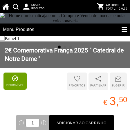
LOGIN
ARTIGOS:
0
REGISTO
TOTAL:
€ 0,00
Menu Produtos
2€ Comemorativa França 2025 " Catedral de
Notre Dame "
DISPONÍVEL
FAVORITOS
PARTILHAR
SUGERIR
3,
50
€
ADICIONAR AO CARRINHO