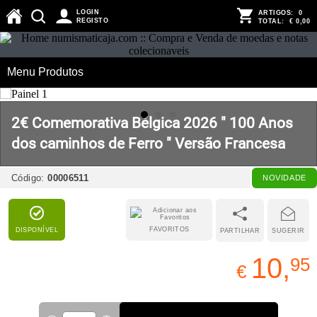
LOGIN
ARTIGOS:
0
REGISTO
TOTAL:
€ 0,00
Menu Produtos
2€ Comemorativa Bélgica 2026 " 100 Anos
dos caminhos de Ferro " Versão Francesa
Código:
00006511
NOVIDADE
FAVORITOS
DISPONÍVEL
PARTILHAR
SUGERIR
10,
95
€