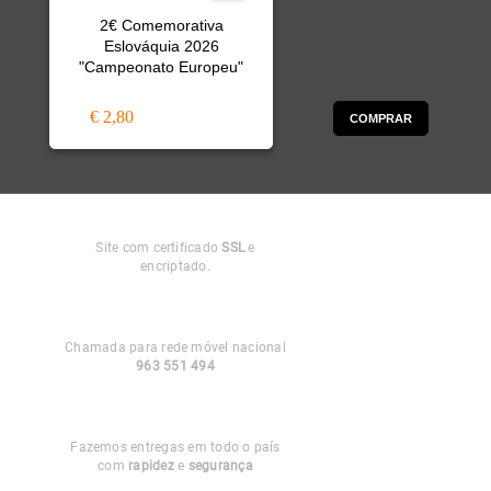
2€ Comemorativa
Eslováquia 2026
"Campeonato Europeu"
€ 2,80
COMPRAR
Compra
Segura
Site com certificado
SSL
e
encriptado.
Apoio ao
Cliente
Chamada para rede móvel nacional
963 551 494
Entregas em
Portugal
Fazemos entregas em todo o país
com
rapidez
e
segurança