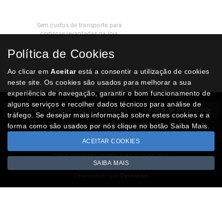
Recolha
Grátis
Sem custos de transporte para
compras levantadas na loja
Política de Cookies
Modos de
Pagamento
Multibanco, cartão de crédito, Paypal
Ao clicar em
Aceitar
está a consentir a utilização de cookies
ou transferência
neste site. Os cookies são usados para melhorar a sua
experiência de navegação, garantir o bom funcionamento de
alguns serviços e recolher dados técnicos para análise de
Termos e Condições
Quem Somos
Politica de Privacidade
tráfego. Se desejar mais informação sobre estes cookies e a
RAL
Livro Reclamações
forma como são usados por nós clique no botão Saiba Mais.
ACEITAR COOKIES
Todos os valores incluem IVA à taxa em vigor
SAIBA MAIS
Copyright © NUMISMATICAJA.com 2026
Desenvolvido por
Optimeios