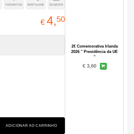
R
FAVORITOS
PARTILHAR
SUGERIR
4,
50
€
2€ Comemorativa Irlanda
2026 " Presidência da UE
"
€ 3,60
ADICIONAR AO CARRINHO