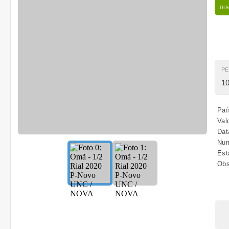
DI
P
10
Paí
Valo
Dat
Num
Est
Obs