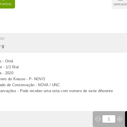
SPONÍVEL
IMPRIMI
ESO
 g
s - Omã
r - 1/2 Rial
a - 2020
ero do Krause - P- NOVO
ado de Conservação - NOVA / UNC
ervações - Pode receber uma nota com numero de serie diferente