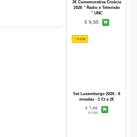
2€ Comemorativa Croácia
2026 " Radio e Televisão
" UNC
€ 9,50
− € 0,50
Set Luxemburgo 2026 - 8
moedas - 1 Ct a 2€
€ 7,00
€ 7,50