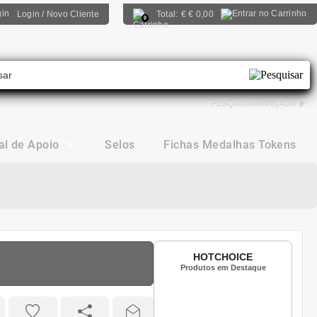
Login / Novo Cliente
Total:
€
€ 0,00
0
PESQUISA AVANÇADA
al de Apoio
Selos
Fichas Medalhas Tokens
HOTCHOICE
Produtos em Destaque