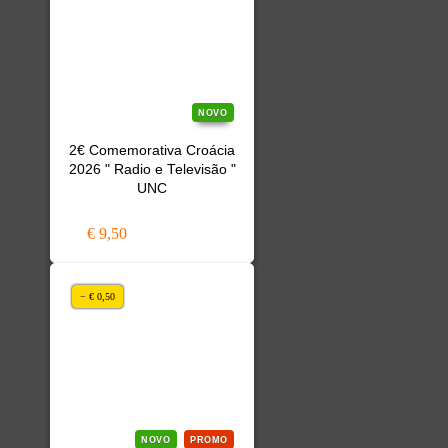
NOVO
2€ Comemorativa Croácia
2026 " Radio e Televisão "
UNC
€ 9,50
− € 0,50
NOVO
PROMO